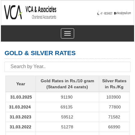
Toggle
navigation
GOLD & SILVER RATES
Gold Rates in Rs./10 gram
Silver Rates
Year
(Standard 24 carats)
in Rs./Kg
31.03.2025
91190
103900
31.03.2024
69135
77800
31.03.2023
59512
71582
31.03.2022
51278
66990